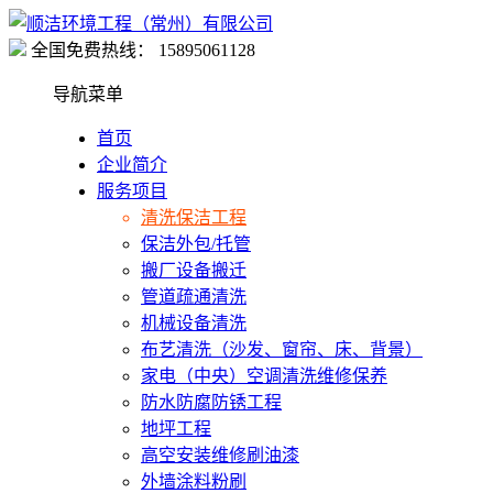
全国免费热线：
15895061128
导航菜单
首页
企业简介
服务项目
清洗保洁工程
保洁外包/托管
搬厂设备搬迁
管道疏通清洗
机械设备清洗
布艺清洗（沙发、窗帘、床、背景）
家电（中央）空调清洗维修保养
防水防腐防锈工程
地坪工程
高空安装维修刷油漆
外墙涂料粉刷