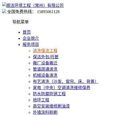
全国免费热线：
15895061128
导航菜单
首页
企业简介
服务项目
清洗保洁工程
保洁外包/托管
搬厂设备搬迁
管道疏通清洗
机械设备清洗
布艺清洗（沙发、窗帘、床、背景）
家电（中央）空调清洗维修保养
防水防腐防锈工程
地坪工程
高空安装维修刷油漆
外墙涂料粉刷