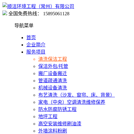
全国免费热线：
15895061128
导航菜单
首页
企业简介
服务项目
清洗保洁工程
保洁外包/托管
搬厂设备搬迁
管道疏通清洗
机械设备清洗
布艺清洗（沙发、窗帘、床、背景）
家电（中央）空调清洗维修保养
防水防腐防锈工程
地坪工程
高空安装维修刷油漆
外墙涂料粉刷