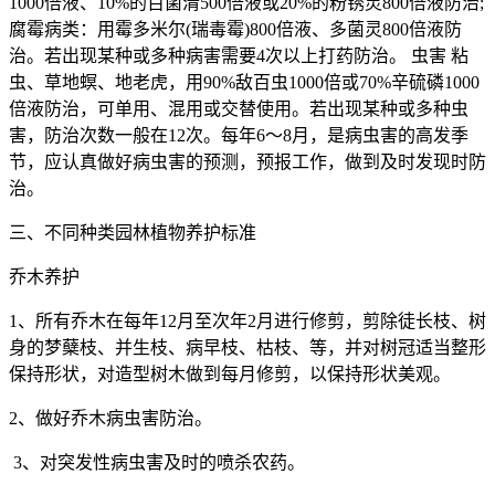
1000
倍液、
10%
的百菌清
500
倍液或
20%
的粉锈灵
800
倍液防治
;
腐霉病类：用霉多米尔
(
瑞毒霉
)800
倍液、多菌灵
800
倍液防
治。若出现某种或多种病害需要
4
次以上打药防治。
虫害
粘
虫、草地螟、地老虎，用
90%
敌百虫
1000
倍或
70%
辛硫磷
1000
倍液防治，可单用、混用或交替使用。若出现某种或多种虫
害，防治次数一般在
12
次。每年
6
～
8
月，是病虫害的高发季
节，应认真做好病虫害的预测，预报工作，做到及时发现时防
治。
三、不同种类园林植物养护标准
乔木养护
1
、所有乔木在每年
12
月至次年
2
月进行修剪，剪除徒长枝、树
身的梦蘖枝、并生枝、病早枝、枯枝、等，并对树冠适当整形
保持形状，对造型树木做到每月修剪，以保持形状美观。
2
、做好乔木病虫害防治。
3
、对突发性病虫害及时的喷杀农药。