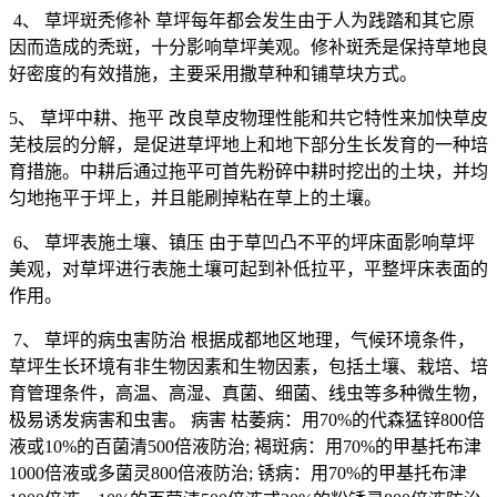
4
、
草坪斑秃修补
草坪每年都会发生由于人为践踏和其它原
因而造成的秃斑，十分影响草坪美观。修补斑秃是保持草地良
好密度的有效措施，主要采用撒草种和铺草块方式。
5
、
草坪中耕、拖平
改良草皮物理性能和共它特性来加快草皮
芜枝层的分解，是促进草坪地上和地下部分生长发育的一种培
育措施。中耕后通过拖平可首先粉碎中耕时挖出的土块，并均
匀地拖平于坪上，并且能刷掉粘在草上的土壤。
6
、
草坪表施土壤、镇压
由于草凹凸不平的坪床面影响草坪
美观，对草坪进行表施土壤可起到补低拉平，平整坪床表面的
作用。
7
、
草坪的病虫害防治
根据成都地区地理，气候环境条件，
草坪生长环境有非生物因素和生物因素，包括土壤、栽培、培
育管理条件，高温、高湿、真菌、细菌、线虫等多种微生物，
极易诱发病害和虫害。
病害
枯萎病：用
70%
的代森猛锌
800
倍
液或
10%
的百菌清
500
倍液防治
;
褐斑病：用
70%
的甲基托布津
1000
倍液或多菌灵
800
倍液防治
;
锈病：用
70%
的甲基托布津