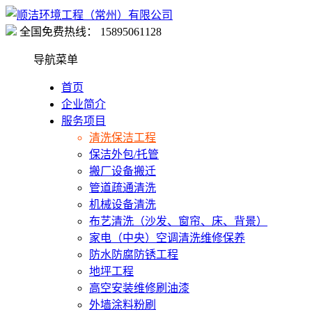
全国免费热线：
15895061128
导航菜单
首页
企业简介
服务项目
清洗保洁工程
保洁外包/托管
搬厂设备搬迁
管道疏通清洗
机械设备清洗
布艺清洗（沙发、窗帘、床、背景）
家电（中央）空调清洗维修保养
防水防腐防锈工程
地坪工程
高空安装维修刷油漆
外墙涂料粉刷