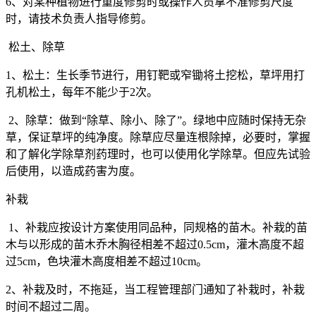
6
、对某种植物进行重度修剪时或操作人员拿不准修剪尺度
时，请技术负责人指导修剪。
松土、除草
1
、松土：生长季节进行，用钉靶或窄锄将土挖松，草坪用打
孔机松土，每年不能少于
2
次。
2
、除草：做到“除草、除小、除了”。绿地中应随时保持无杂
草，保证草坪的纯净度。除草应尽量连根除掉，必要时，掌握
和了解化学除草剂药理时，也可以使用化学除草。但应先试验
后使用，以造成药害为度。
补栽
1
、补栽应按设计方案使用同品种，同规格的苗木。补栽的苗
木与以形成的苗木乔木胸径相差不超过
0.5cm
，灌木高度不超
过
5cm
，色块灌木高度相差不超过
10cm
。
2
、补栽及时，不拖延，当工程管理部门通知了补栽时，补栽
时间不超过二周。