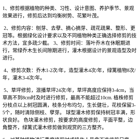
1
、修剪根据植物的种类、习性、设计意图、养护季节、景观
效果进行，修剪后达到均衡树势、花繁叶茂。
2
、修剪内容：刨芽、去孽、摘心摘芽、疏花疏果、整形、更
冠等。根据绿化设计要求以及不同植物种类正确选择修剪的技
术方法，宜多疏少截。
3
、修剪时间：落叶乔木在休眠期进
行，常绿乔木生长间隙期进行，灌木根据设计的景观造型及时
进行。
4
、修剪次数：乔木
1-2
次
/
年，造型灌木
4
次
/
年，绿篱植物
8
次
/
年，灌木
3-4
次
/
年。
5
、草坪修剪，混播草坪
24
次
/
年，草坪高度应保持
3-4cm
，当
草高不到
8cm
时及时进行修剪，最高不能超过
10cm.
植株修剪
分枝点以上树冠圆满，枝条分布均匀，生长健壮，花枝保留
3-
5
个，随时清除侧枝、孽芽。
球型灌木修剪保持树冠丰满，形
状良好。
色块灌木修剪，按要求的高度修剪，平面平整，边
角整齐，绿篱式灌木修剪做到观赏的三方整齐。