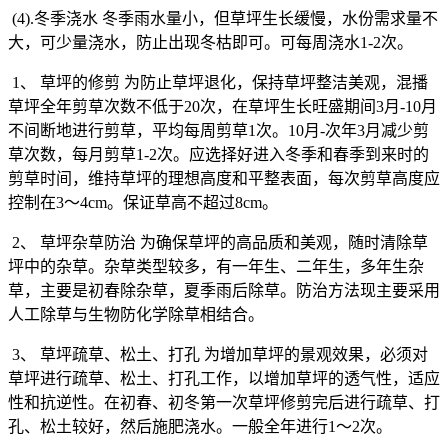
(4).
冬季浇水
冬季雨水量小，但草坪生长缓慢，水份需求量不
大，可少量浇水，防止出现冬枯即可。可每周浇水
1-2
次。
1
、
草坪的修剪
为防止草坪退化，保持草坪整洁美观，混播
草坪全年剪草次数不低于
20
次，在草坪生长旺盛期间
3
月
-10
月
不间断地进行剪草，平均每周剪草
1
次。
10
月
-
次年
3
月减少剪
草次数，每月剪草
1-2
次。应选择好进入冬季和春季到来时的
剪草时间，维持草坪的理想高度和平整表面，每次剪草高度应
控制在
3
～
4cm
。保证草高不超过
8cm
。
2
、
草坪杂草防治
为确保草坪的高品质和美观，随时清除草
坪中的杂草。杂草类型较多，有一年生、二年生，多年生杂
草，主要是初春除杂草，夏季雨后除草。防治方法现主要采用
人工除草与生物防化学除草相结合。
3
、
草坪疏草、松土、打孔
为增加草坪的景观效果，必须对
草坪进行疏草、松土、打孔工作，以增加草坪的透气性，适应
性和抗逆性。在初春、初冬第一次草坪修剪完后进行疏草、打
孔、松土较好，然后施肥浇水。一般全年进行
1
～
2
次。