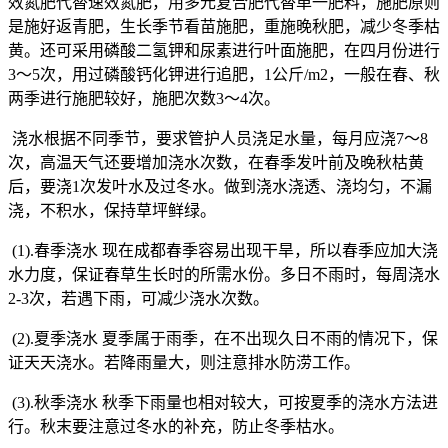
效氮肥代替速效氮肥，用多元复合肥代替单一肥料，施肥原则
是施好返青肥，生长季节看苗施肥，重施晚秋肥，减少冬季枯
黄。还可采用磷酸二氢钾和尿素进行叶面施肥，在四月份进行
3
～
5
次，用过磷酸钙化钾进行追肥，
1
公斤
/m2
，一般在春、秋
两季进行施肥较好，施肥次数
3
～
4
次。
浇水根据不同季节，要求管护人员浇足水量，每月应浇
7
～
8
次，高温天气还要增加浇水次数，在春季发叶前及晚秋枯黄
后，要浇
1
次发叶水及过冬水。做到浇水浇透、浇均匀，不漏
浇，不积水，保持草坪鲜绿。
(1).
春季浇水
现在成都春季容易出现干旱，所以春季应加大浇
水力度，保证春草生长时的所需水份。多日不雨时，每周浇水
2-3
次，若遇下雨，可减少浇水次数。
(2).
夏季浇水
夏季属于雨季，在不出现久日不雨的情况下，保
证天天浇水。若降雨量大，则注意排水防涝工作。
(3).
秋季浇水
秋季下雨量也相对较大，可按夏季的浇水方法进
行。秋末要注意过冬水的补充，防止冬季枯水。