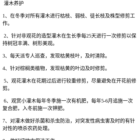
灌木养护
1
、在冬季对所有灌木进行枯枝、弱枝、徒长枝及株型修剪工
作。
2
、针对非观花的造型灌木在生长季每
25
天进行一次修剪以保
持树冠丰满、树形美观。
3
、每天派专人巡查，发现枯黄枝叶，及时清除。
4
、针对棕榈类植物，发现枯黄的叶边及时修剪。
5
、观花灌木在花期过后进行较重修剪，尽量避免在开花前修
剪。
6
、观赏小灌木每年冬季施一次有机肥，每年
5-6
月追施一次
复合肥，入冬前施一次钾肥。
7
、对灌木做好杀菌和杀虫防治，对突发性病虫害及时的有针
对性的喷杀农药处理。