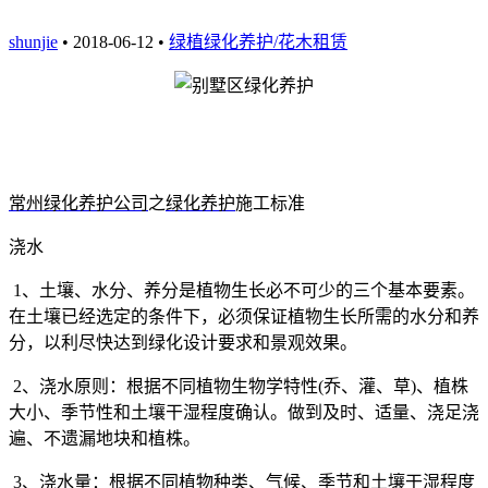
shunjie
• 2018-06-12 •
绿植绿化养护/花木租赁
常州绿化养护公
司
之
绿化养护
施工标准
浇水
1
、土壤、水分、养分是植物生长必不可少的三个基本要素。
在土壤已经选定的条件下，必须保证植物生长所需的水分和养
分，以利尽快达到绿化设计要求和景观效果。
2
、浇水原则：根据不同植物生物学特性
(
乔、灌、草
)
、植株
大小、季节性和土壤干湿程度确认。做到及时、适量、浇足浇
遍、不遗漏地块和植株。
3
、浇水量：根据不同植物种类、气候、季节和土壤干湿程度