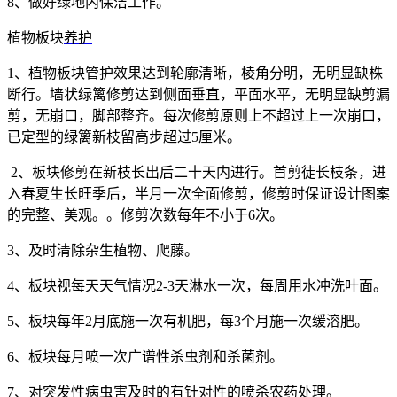
8
、做好绿地内保洁工作。
植物板块
养护
1
、植物板块管护效果达到轮廓清晰，棱角分明，无明显缺株
断行。墙状绿篱修剪达到侧面垂直，平面水平，无明显缺剪漏
剪，无崩口，脚部整齐。每次修剪原则上不超过上一次崩口，
已定型的绿篱新枝留高步超过
5
厘米。
2
、板块修剪在新枝长出后二十天内进行。首剪徒长枝条，进
入春夏生长旺季后，半月一次全面修剪，修剪时保证设计图案
的完整、美观。。修剪次数每年不小于
6
次。
3
、及时清除杂生植物、爬藤。
4
、板块视每天天气情况
2-3
天淋水一次，每周用水冲洗叶面。
5
、板块每年
2
月底施一次有机肥，每
3
个月施一次缓溶肥。
6
、板块每月喷一次广谱性杀虫剂和杀菌剂。
7
、对突发性病虫害及时的有针对性的喷杀农药处理。