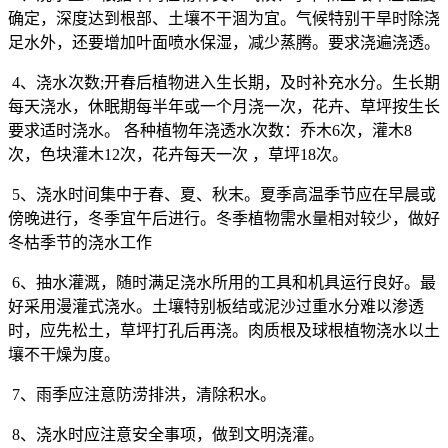
确定，深度达到根部、土壤不干涸为宜。气候特别干旱时除浇
足水外，还要增加叶面喷水保湿，减少蒸腾。要求浇遍浇透。
4
、浇水次数
;
开春后植物进入生长期，及时补充水分。生长期
每天浇水，休眠期每半年或一个月浇一次，花卉、草坪按生长
要求适时浇水。
各种植物年浇透水次数：乔木
6
次，灌木
8
次，色块灌木
12
次，花卉每天一次
，草坪
18
次。
5
、浇水时间集中于春、夏、秋末。夏季高温季节应在早晨或
傍晚进行，冬季宜午后进行。冬季植物需水量相对较少，做好
冬枯季节的浇水工作
6
、抽水灌溉，随时满足浇水所用的工具和机具运行良好。最
好采用漫灌式浇水。土壤特别板结或泥沙过重水分难以渗透
时，应先松土，草坪打孔后再浇。肉质根及球根植物浇水以土
壤不干燥为度。
7
、雨季应注意防涝排洪，清除积水。
8
、浇水时应注意安全事项，做到文明浇灌。