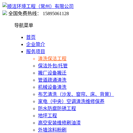
全国免费热线：
15895061128
导航菜单
首页
企业简介
服务项目
清洗保洁工程
保洁外包/托管
搬厂设备搬迁
管道疏通清洗
机械设备清洗
布艺清洗（沙发、窗帘、床、背景）
家电（中央）空调清洗维修保养
防水防腐防锈工程
地坪工程
高空安装维修刷油漆
外墙涂料粉刷