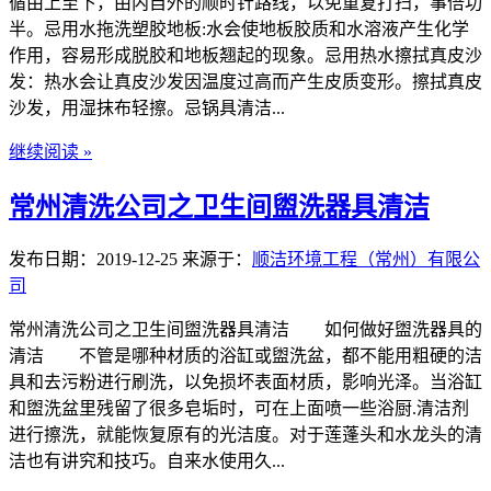
循由上至下，由内自外的顺时针路线，以免重复打扫，事倍功
半。忌用水拖洗塑胶地板:水会使地板胶质和水溶液产生化学
作用，容易形成脱胶和地板翘起的现象。忌用热水擦拭真皮沙
发：热水会让真皮沙发因温度过高而产生皮质变形。擦拭真皮
沙发，用湿抹布轻擦。忌锅具清洁...
继续阅读 »
常州清洗公司之卫生间盥洗器具清洁
发布日期：2019-12-25
来源于：
顺洁环境工程（常州）有限公
司
常州清洗公司之卫生间盥洗器具清洁 如何做好盥洗器具的
清洁 不管是哪种材质的浴缸或盥洗盆，都不能用粗硬的洁
具和去污粉进行刷洗，以免损坏表面材质，影响光泽。当浴缸
和盥洗盆里残留了很多皂垢时，可在上面喷一些浴厨.清洁剂
进行擦洗，就能恢复原有的光洁度。对于莲蓬头和水龙头的清
洁也有讲究和技巧。自来水使用久...